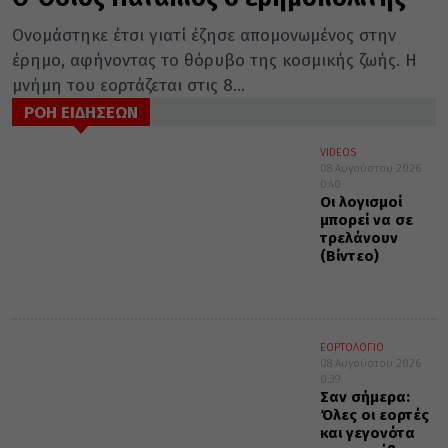
Ονομάστηκε έτσι γιατί έζησε απομονωμένος στην
έρημο, αφήνοντας το θόρυβο της κοσμικής ζωής. Η
μνήμη του εορτάζεται στις 8...
ΡΟΗ ΕΙΔΗΣΕΩΝ
VIDEOS
08 Αυγούστου 2026
0:40
Οι λογισμοί
μπορεί να σε
τρελάνουν
(Βίντεο)
ΕΟΡΤΟΛΟΓΙΟ
08 Αυγούστου 2026
0:39
Σαν σήμερα:
Όλες οι εορτές
και γεγονότα