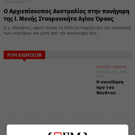
21 Δεκεμβρίου 2022
Ο Αρχιεπίσκοπος Αυστραλίας στην πανήγυρη
της Ι. Μονής Σταυρονικήτα Αγίου Όρους
Ο κ. Μακάριος, αφού τέλεσε τη Θεία Λειτουργία για την ανάπαυση
των κτητόρων και μετά από την συνάντηση που...
ΡΟΗ ΕΙΔΗΣΕΩΝ
ΔΙΑΛΟΓΟΣ
ΔΙΑΦΟΡΑ
08 Αυγούστου 2026
16:15
Η συνείδηση
προ του
θανάτου
VIDEOS
ΔΙΑΦΟΡΑ
08 Αυγούστου 2026