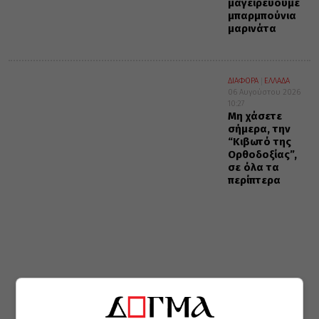
μαγειρεύουμε
μπαρμπούνια
μαρινάτα
ΔΙΑΦΟΡΑ
ΕΛΛΑΔΑ
06 Αυγούστου 2026
10:27
Μη χάσετε
σήμερα, την
“Κιβωτό της
Ορθοδοξίας”,
σε όλα τα
περίπτερα