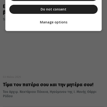
Εκεί που δεν περιμένουμε, έρχεται η άνωθεν
Do not consent
βοήθεια!
Του Αρχιμ. Νεκτάριου Πόκκια, Ηγούμενου Ι. Μονής Θάρρι Ρόδου
Manage options
03 Μαΐου 2025
Τίμα τον πατέρα σου και την μητέρα σου!
Του Αρχιμ. Νεκτάριου Πόκκια, Ηγούμενου της Ι. Μονής Θάρρι
Ρόδου