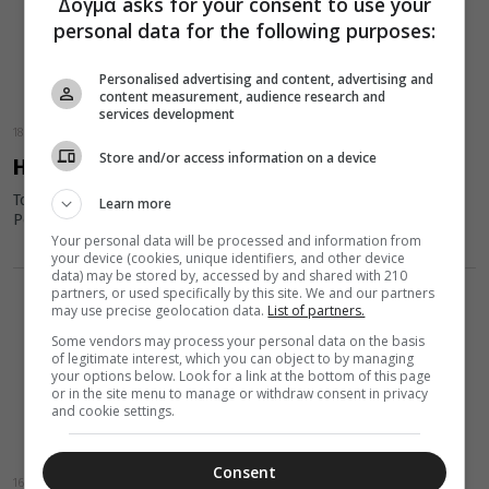
Δόγμα asks for your consent to use your
personal data for the following purposes:
Personalised advertising and content, advertising and
content measurement, audience research and
services development
18 Μαΐου 2025
Store and/or access information on a device
H σιωπή είναι Χριστός
Του Αρχιμ. Νεκτάριου Πόκκια, Ηγούμενου της Ι. Μονής Θάρρι
Learn more
Ρόδου
Your personal data will be processed and information from
your device (cookies, unique identifiers, and other device
data) may be stored by, accessed by and shared with 210
partners, or used specifically by this site. We and our partners
may use precise geolocation data.
List of partners.
Some vendors may process your personal data on the basis
of legitimate interest, which you can object to by managing
your options below. Look for a link at the bottom of this page
or in the site menu to manage or withdraw consent in privacy
and cookie settings.
Consent
16 Μαΐου 2025