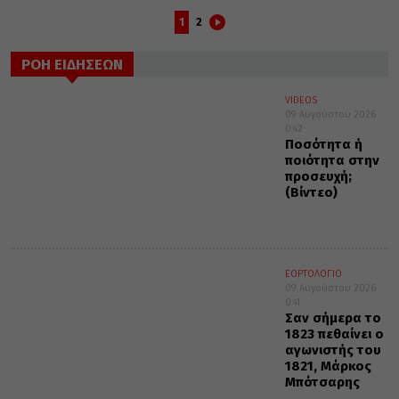
1
2
ΡΟΗ ΕΙΔΗΣΕΩΝ
VIDEOS
09 Αυγούστου 2026
0:42
Ποσότητα ή
ποιότητα στην
προσευχή;
(Βίντεο)
ΕΟΡΤΟΛΟΓΙΟ
09 Αυγούστου 2026
0:41
Σαν σήμερα το
1823 πεθαίνει ο
αγωνιστής του
1821, Μάρκος
Μπότσαρης