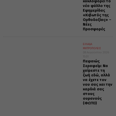
κυκλοφορεί το
νέο φύλλο της
Εφημερίδας
«Κιβωτός της
Ορθοδοξίας» –
Νέες
Προσφορές
ΕΛΛΑΔΑ
ΜΗΤΡΟΠΟΛΕΙΣ
08 Αυγούστου 2026
15:01
Πειραιώς
Σεραφείμ: Να
χαίρεστε τη
ζωή εδώ, αλλά
να έχετε τον
νου σας και την
καρδιά σας
στους
ουρανούς
(ΦΩΤΟ)