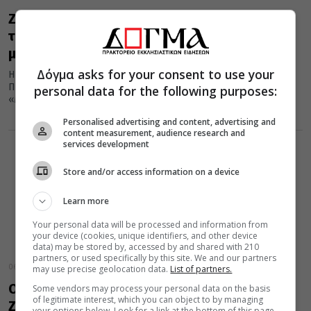
Ζωοδόχος Πηγή Μπαλουκλή: Τι συμβαίνει με
την Παναγιά της Πόλης και τα
μισοτηγανισμένα ψάρια
Δόγμα asks for your consent to use your
Η εορτή της Ζωοδόχου Πηγής, την οποία εορτάζουμε σήμερα,
Παρασκευή της Διακαινησίμου, είναι εορτή της Παναγίας.
personal data for the following purposes:
«Μπαλούκ» στα τουρκικά...
Personalised advertising and content, advertising and
content measurement, audience research and
services development
Store and/or access information on a device
Learn more
Your personal data will be processed and information from
your device (cookies, unique identifiers, and other device
data) may be stored by, accessed by and shared with 210
partners, or used specifically by this site. We and our partners
06 Μαΐου 2016
may use precise geolocation data.
List of partners.
Ο Μεσσηνίας Χρυσόστομος στην Ι. Μονή
Some vendors may process your personal data on the basis
of legitimate interest, which you can object to by managing
Ζωοδόχου Πηγής Βελανιδιάς
your options below. Look for a link at the bottom of this page