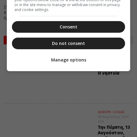
or in the site menu to manage or withdraw consent in privacy
Στην πανηγυρίζουσα Ιερά Μονή Ζωοδόχου Πηγής Βελανιδιάς
and cookie settings.
Καλαμάτας, μετέβη ο Σεβασμιώτατος Μητροπολίτης Μεσσηνίας
Χρυσόστομος.
Consent
ΡΟΗ ΕΙΔΗΣΕΩΝ
Do not consent
ΔΙΑΛΟΓΟΣ
ΔΙΑΦΟΡΑ
08 Αυγούστου 2026
Manage options
15:15
Γέρων Εφραίμ:
Η νηστεία
ΔΙΑΦΟΡΑ
ΕΛΛΑΔΑ
08 Αυγούστου 2026
15:11
Την Πέμπτη, 13
Αυγούστου,