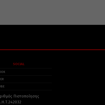
SOCIAL
OOK
TER
UBE
ριθμός Πιστοποίησης
.Η.Τ.242032