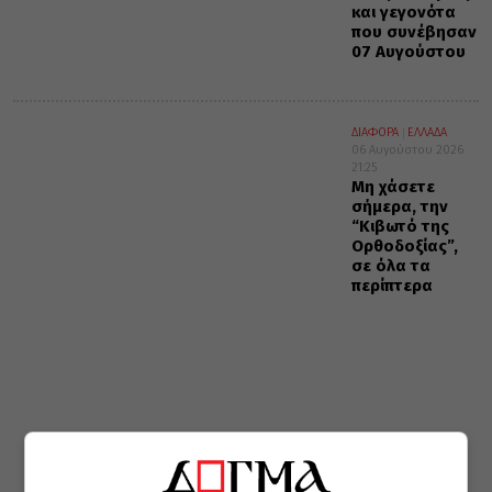
και γεγονότα
που συνέβησαν
07 Αυγούστου
ΔΙΑΦΟΡΑ
ΕΛΛΑΔΑ
06 Αυγούστου 2026
21:25
Μη χάσετε
σήμερα, την
“Κιβωτό της
Ορθοδοξίας”,
σε όλα τα
περίπτερα