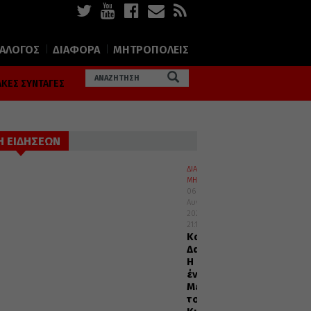
ΙΑΛΟΓΟΣ
ΔΙΑΦΟΡΑ
ΜΗΤΡΟΠΟΛΕΙΣ
ΚΕΣ ΣΥΝΤΑΓΕΣ
Η ΕΙΔΗΣΕΩΝ
ΔΙΑΛΟΓΟΣ
ΜΗΤΡΟΠΟΛΕΙΣ
06
Αυγούστου
2026
21:15
Καισαριανής
Δανιήλ:
Η
ένδοξη
Μεταμόρφωση
του