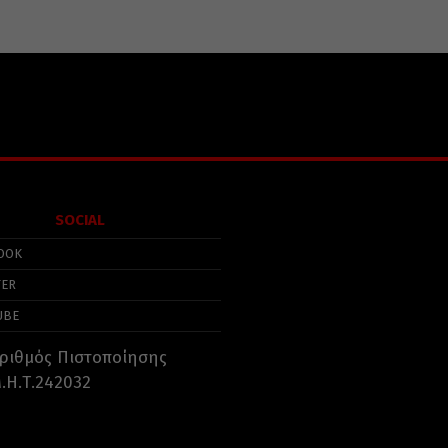
SOCIAL
OOK
TER
UBE
ριθμός Πιστοποίησης
.Η.Τ.242032