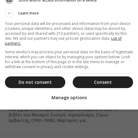
Store and/or access information on a device
24 Φεβρουαρίου 2019
«Παιδί μου, δεν έχεις εξομολογηθεί
Learn more
όλες τις αμαρτίες· γι αυτό δεν ανοίγει
Your personal data will be processed and information from your device
η πόρτα»
(cookies, unique identifiers, and other device data) may be stored by,
accessed by and shared with 210 partners, or used specifically by this
Μια ξεχωριστή ιστορία που αξίζει να διαβάσετε, από το
site. We and our partners may use precise geolocation data.
List of
βιβλίο του Μοναχού Ζωσιμά, «Ιερομόναχος Σίμων
partners.
Αρβανίτης, (1901-1988), Μαρτυρίες για...
Some vendors may process your personal data on the basis of legitimate
interest, which you can object to by managing your options below. Look
for a link at the bottom of this page or in the site menu to manage or
withdraw consent in privacy and cookie settings.
06 Σεπτεμβρίου 2018
Do not consent
Consent
«Παιδί μου, δεν έχεις εξομολογηθεί
όλες τις αμαρτίες· γι αυτό δεν ανοίγει
Manage options
η πόρτα»
Μια ξεχωριστή ιστορία που αξίζει να διαβάσετε, από το
βιβλίο του Μοναχού Ζωσιμά, «Ιερομόναχος Σίμων
Αρβανίτης, (1901-1988), Μαρτυρίες για...