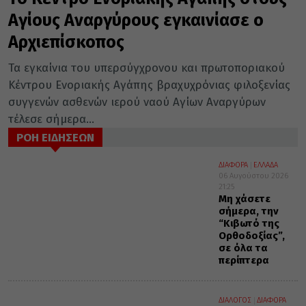
Αγίους Αναργύρους εγκαινίασε ο
Αρχιεπίσκοπος
Τα εγκαίνια του υπερσύγχρονου και πρωτοποριακού
Κέντρου Ενοριακής Αγάπης βραχυχρόνιας φιλοξενίας
συγγενών ασθενών ιερού ναού Αγίων Αναργύρων
τέλεσε σήμερα...
ΡΟΗ ΕΙΔΗΣΕΩΝ
ΔΙΑΦΟΡΑ
ΕΛΛΑΔΑ
06 Αυγούστου 2026
21:25
Μη χάσετε
σήμερα, την
“Κιβωτό της
Ορθοδοξίας”,
σε όλα τα
περίπτερα
ΔΙΑΛΟΓΟΣ
ΔΙΑΦΟΡΑ