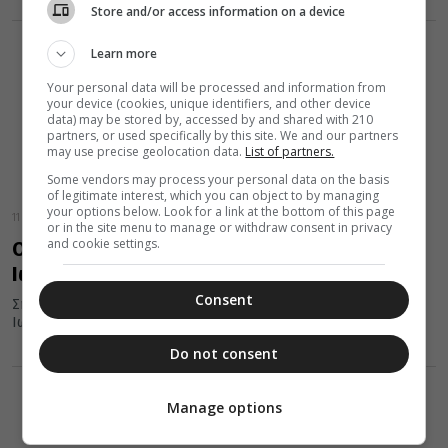
Store and/or access information on a device
Learn more
Your personal data will be processed and information from
your device (cookies, unique identifiers, and other device
data) may be stored by, accessed by and shared with 210
partners, or used specifically by this site. We and our partners
may use precise geolocation data.
List of partners.
Some vendors may process your personal data on the basis
of legitimate interest, which you can object to by managing
your options below. Look for a link at the bottom of this page
11 Δεκεμβρίου 2025
or in the site menu to manage or withdraw consent in privacy
and cookie settings.
Ο Αρχιμ. Ιάκωβος Κανάκης στον Ι. Ναό Αγίου
Ιωάννου Ν. Φιλαδέλφειας
Consent
Σήμερα, στις 18:00, στο Πνευματικό Κέντρο του Ι. Ναού Αγίου
Ιωαννου Ν. Φιλαδέλφειας
Do not consent
Manage options