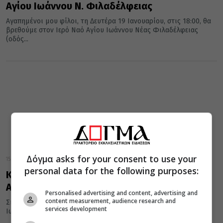
Αγίου Ιωάννου Ν. Φιλαδέλφειας
Αγαπημένοι μου φίλοι, τη Δευτέρα 19 Ιανουαρίου, στις 18:00, θα
βρεθούμε στον Ιερό Ναό Αγίου Ιωάννου Νέας Φιλαδέλφειας
(οδός...
Δόγμα asks for your consent to use your
15 Ιανουαρίου 2026
personal data for the following purposes:
Κύκλος Μελέτης Αγίας Γραφής στον Ι. Ναό
Αγίου Ιωάννου Ν. Φιλαδέλφειας
Personalised advertising and content, advertising and
content measurement, audience research and
Σήμερα, στις 18:00, στο Πνευματικό Κέντρο του Ι. Ναού Αγίου
services development
Ιωαννου Ν. Φιλαδέλφειας