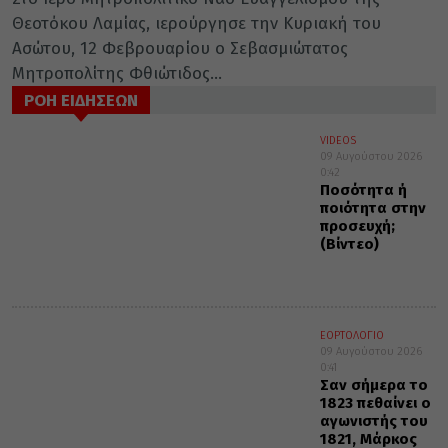
Θεοτόκου Λαμίας, ιερούργησε την Κυριακή του
Ασώτου, 12 Φεβρουαρίου ο Σεβασμιώτατος
Μητροπολίτης Φθιώτιδος...
ΡΟΗ ΕΙΔΗΣΕΩΝ
VIDEOS
09 Αυγούστου 2026
0:42
Ποσότητα ή
ποιότητα στην
προσευχή;
(Βίντεο)
ΕΟΡΤΟΛΟΓΙΟ
09 Αυγούστου 2026
0:41
Σαν σήμερα το
1823 πεθαίνει ο
αγωνιστής του
1821, Μάρκος