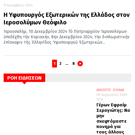
11 Δεκεμβρίου 2024
Η Υφυπουργός Εξωτερικών της Ελλάδος στον
Ιεροσολύμων Θεόφιλο
Ἱερουσαλήμ, 10 Δεκεμβρίου 2024 Τό Πατριαρχεῖον Ἱεροσολύμων
ὑπεδέχθη τήν Κυριακήν, 8ην Δεκεμβρίου 2024, τήν διπλωματικήν
ἐπίσκεψιν τῆς Ἑλληνίδος Ὑφυπουργοῦ Ἐξωτερικῶν...
1
2
…
8
ΡΟΗ ΕΙΔΗΣΕΩΝ
ΔΙΑΛΟΓΟΣ
ΕΛΛΑΔΑ
09 Αυγούστου 2026
12:55
Γέρων Εφραίμ
Σεραγιώτης: Να
μην
σκεφτόμαστε
πονηρά για
τους άλλους