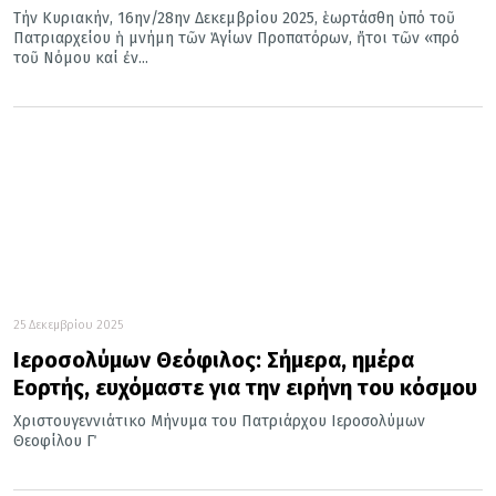
Τήν Κυριακήν, 16ην/28ην Δεκεμβρίου 2025, ἑωρτάσθη ὑπό τοῦ
Πατριαρχείου ἡ μνήμη τῶν Ἁγίων Προπατόρων, ἤτοι τῶν «πρό
τοῦ Νόμου καί ἐν...
25 Δεκεμβρίου 2025
Ιεροσολύμων Θεόφιλος: Σήμερα, ημέρα
Εορτής, ευχόμαστε για την ειρήνη του κόσμου
Χριστουγεννιάτικο Μήνυμα του Πατριάρχου Ιεροσολύμων
Θεοφίλου Γ΄