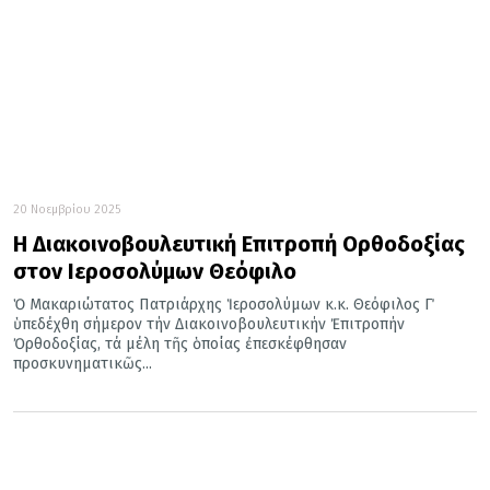
20 Νοεμβρίου 2025
Η Διακοινοβουλευτική Επιτροπή Ορθοδοξίας
στον Ιεροσολύμων Θεόφιλο
Ὁ Μακαριώτατος Πατριάρχης Ἱεροσολύμων κ.κ. Θεόφιλος Γ΄
ὑπεδέχθη σήμερον τήν Διακοινοβουλευτικήν Ἐπιτροπήν
Ὀρθοδοξίας, τά μέλη τῆς ὁποίας ἐπεσκέφθησαν
προσκυνηματικῶς...