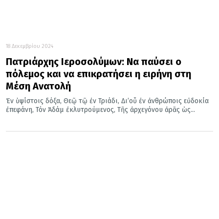
18 Δεκεμβρίου 2024
Πατριάρχης Ιεροσολύμων: Να παύσει ο
πόλεμος και να επικρατήσει η ειρήνη στη
Μέση Ανατολή
Ἐν ὑψίστοις δόξα, Θεῷ τῷ ἐν Τριάδι, Δι’οὗ ἐν ἀνθρώποις εὐδοκία
ἐπεφάνη, Τόν Ἀδάμ ἐκλυτρούμενος, Τῆς ἀρχεγόνου ἀρᾶς ὡς...