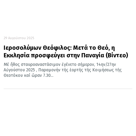
29 Αυγούστου 2025
Ιεροσολύμων Θεόφιλος: Μετά το Θεό, η
Εκκλησία προσφεύγει στην Παναγία (Βίντεο)
Μέ ἦθος σταυροαναστάσιμον ἐγένετο σήμερον, 14ην/27ην
Αὐγούστου 2025 , Παραμονήν τῆς ἑορτῆς τῆς Κοιμήσεως τῆς
Θεοτόκου καί ὥραν 7.30...