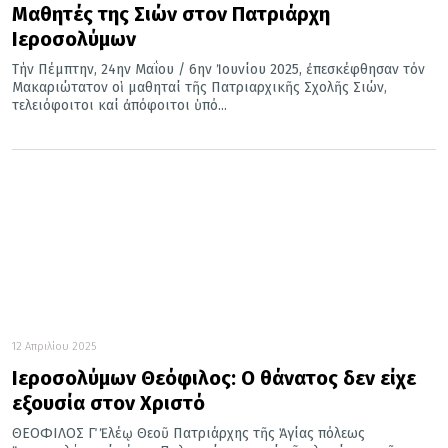
Μαθητές της Σιών στον Πατριάρχη
Ιεροσολύμων
Τήν Πέμπτην, 24ην Μαΐου / 6ην Ἰουνίου 2025, ἐπεσκέφθησαν τόν
Μακαριώτατον οἱ μαθηταί τῆς Πατριαρχικῆς Σχολῆς Σιών,
τελειόφοιτοι καί ἀπόφοιτοι ὑπό...
12 Απριλίου 2025
Ιεροσολύμων Θεόφιλος: Ο θάνατος δεν είχε
εξουσία στον Χριστό
ΘΕΟΦΙΛΟΣ Γ΄ Ἐλέῳ Θεοῦ Πατριάρχης τῆς Ἁγίας πόλεως