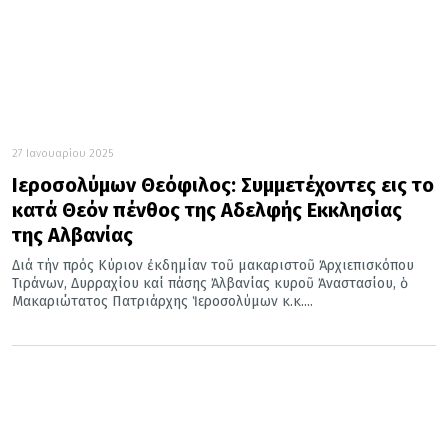
27 Ιανουαρίου 2025
Ιεροσολύμων Θεόφιλος: Συμμετέχοντες εις το
κατά Θεόν πένθος της Αδελφής Εκκλησίας
της Αλβανίας
Διά τήν πρός Κύριον ἐκδημίαν τοῦ μακαριστοῦ Ἀρχιεπισκόπου
Τιράνων, Δυρραχίου καί πάσης Ἀλβανίας κυροῦ Ἀναστασίου, ὁ
Μακαριώτατος Πατριάρχης Ἱεροσολύμων κ.κ....