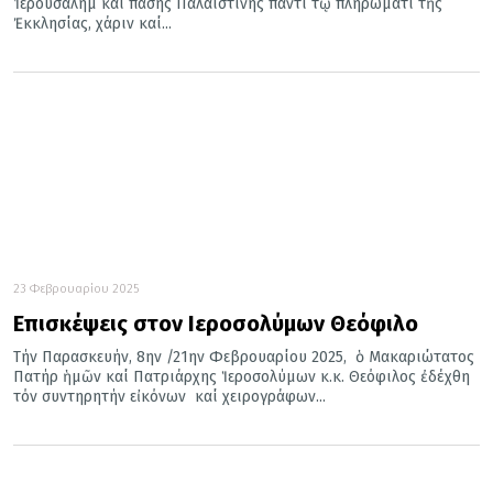
Ἱερουσαλήμ καί πάσης Παλαιστίνης παντί τῷ πληρώματι τῆς
Ἐκκλησίας, χάριν καί...
23 Φεβρουαρίου 2025
Επισκέψεις στον Ιεροσολύμων Θεόφιλο
Τήν Παρασκευήν, 8ην /21ην Φεβρουαρίου 2025, ὁ Μακαριώτατος
Πατήρ ἡμῶν καί Πατριάρχης Ἱεροσολύμων κ.κ. Θεόφιλος ἐδέχθη
τόν συντηρητήν εἰκόνων καί χειρογράφων...