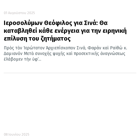
01 Αυγούστου 2025
Ιεροσολύμων Θεόφιλος για Σινά: Θα
καταβληθεί κάθε ενέργεια για την ειρηνική
επίλυση του ζητήματος
Πρὸς τὸν Ἱερώτατον Ἀρχιεπίσκοπον Σινᾶ, Φαράν καὶ Ραϊθώ κ.
Δαμιανόν Μετὰ συνοχῆς ψυχῆς καὶ προσεκτικῆς ἀναγνώσεως
ἐλάβομεν τὴν ὑφ’...
08 Ιουνίου 2025