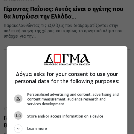
Γέροντας Παΐσιος: Αυτός είναι ο ηγέτης που
θα λυτρώσει την Ελλάδα…
Παρακολουθώντας τις εξελίξεις που διαδραματίζονται στην
πολιτική σκηνή της χώρας και κυρίως το αρνητικό κλίμα που
υπάρχει για την...
Δόγμα asks for your consent to use your
personal data for the following purposes:
Personalised advertising and content, advertising and
content measurement, audience research and
services development
27 Ιουνίου 2016
Store and/or access information on a device
Γέροντας Παΐσιος: Αυτός είναι ο ηγέτης που
θα λυτρώσει την Ελλάδα…
Learn more