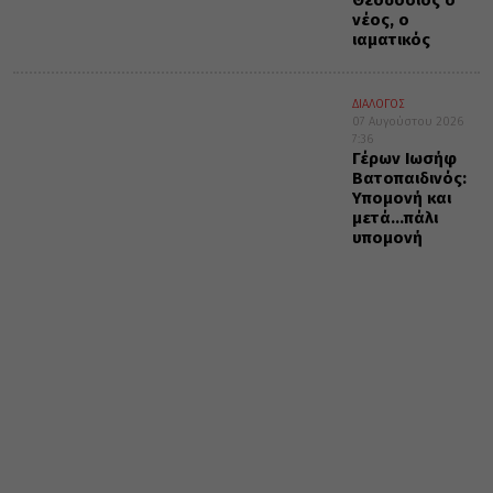
νέος, ο
ιαματικός
ΔΙΑΛΟΓΟΣ
07 Αυγούστου 2026
7:36
Γέρων Ιωσήφ
Βατοπαιδινός:
Υπομονή και
μετά…πάλι
υπομονή