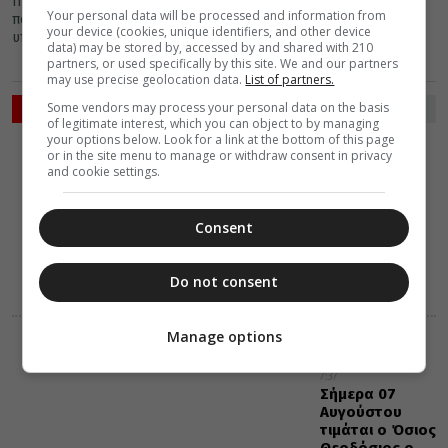
Παρακολουθώντας τις εξελίξεις που διαδραματίζονται στην
Your personal data will be processed and information from
πολιτική σκηνή της χώρας και κυρίως το αρνητικό κλίμα που
your device (cookies, unique identifiers, and other device
υπάρχει για την...
data) may be stored by, accessed by and shared with 210
partners, or used specifically by this site. We and our partners
may use precise geolocation data.
List of partners.
ΡΟΗ ΕΙΔΗΣΕΩΝ
Some vendors may process your personal data on the basis
of legitimate interest, which you can object to by managing
your options below. Look for a link at the bottom of this page
ΔΙΑΛΟΓΟΣ
or in the site menu to manage or withdraw consent in privacy
07 Αυγούστου 2026
and cookie settings.
7:38
Η καταφατική
αρχή της
Consent
μετανοίας
Do not consent
Manage options
ΕΟΡΤΟΛΟΓΙΟ
07 Αυγούστου 2026
7:37
Σήμερα 07
Αυγούστου
τιμάται ο Όσιος
Θεοδόσιος ο