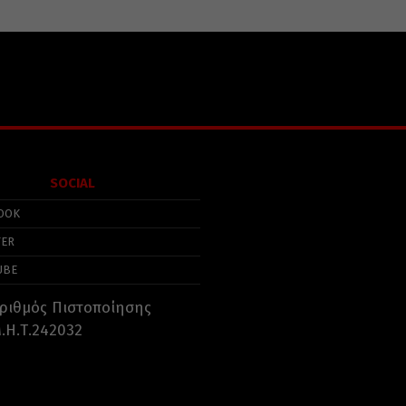
SOCIAL
OOK
TER
UBE
ριθμός Πιστοποίησης
.Η.Τ.242032