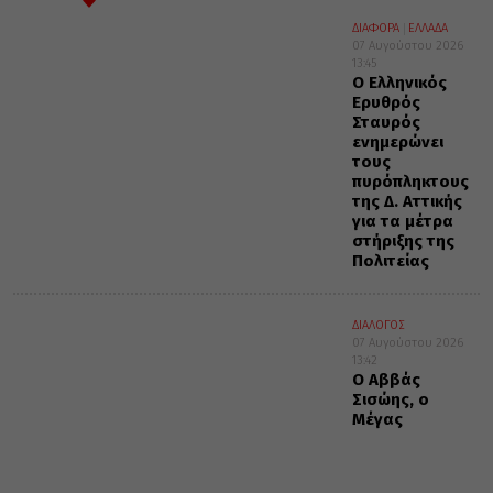
ΔΙΑΦΟΡΑ
ΕΛΛΑΔΑ
07 Αυγούστου 2026
13:45
Ο Ελληνικός
Ερυθρός
Σταυρός
ενημερώνει
τους
πυρόπληκτους
της Δ. Αττικής
για τα μέτρα
στήριξης της
Πολιτείας
ΔΙΑΛΟΓΟΣ
07 Αυγούστου 2026
13:42
Ο Αββάς
Σισώης, ο
Μέγας