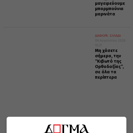
μαγειρεύουμε
μπαρμπούνια
μαρινάτα
ΔΙΑΦΟΡΑ
ΕΛΛΑΔΑ
06 Αυγούστου 2026
10:27
Μη χάσετε
σήμερα, την
“Κιβωτό της
Ορθοδοξίας”,
σε όλα τα
περίπτερα