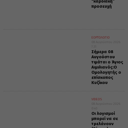
“καρδιακή”
προσευχή
ΕΟΡΤΟΛΟΓΙΟ
08 Αυγούστου 2026
7:31
Σήμερα 08
Αυγούστου
τιμάται ο Άγιος
Αιμιλιανός:Ο
Ομολογητής ο
επίσκοπος
Κυζίκου
VIDEOS
08 Αυγούστου 2026
0:40
Οι λογισμοί
μπορεί να σε
τρελάνουν