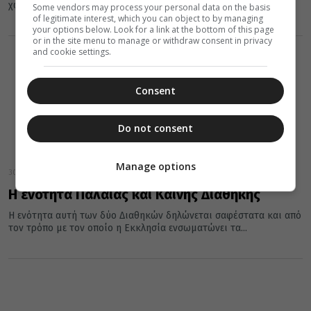
χώρο μας....
Some vendors may process your personal data on the basis
of legitimate interest, which you can object to by managing
your options below. Look for a link at the bottom of this page
or in the site menu to manage or withdraw consent in privacy
and cookie settings.
Consent
Do not consent
Manage options
30 Νοεμβρίου 2016
Η ενότητα Παλαιάς και Καινής Διαθήκης
Η ενότητα αυτή των δύο Διαθηκών δηλώνεται σαφέστατα και από
τον τρόπο με τον οποίο η Εκκλησία ενσωματώνει τα...