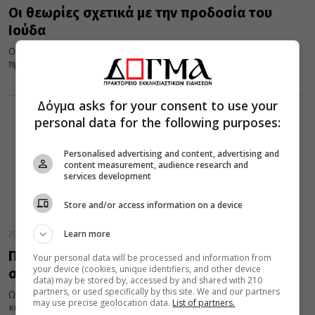
Οι θεωρίες σχετικά με την προδοσία του
Ιούδα
Ο Ιωάννης που έχει κρίνει ως σκληρό τον Ιούδα κατέληξε ότι η
πράξη της προδοσίας από τον Ιούδα έγινε...
Δόγμα asks for your consent to use your
personal data for the following purposes:
Personalised advertising and content, advertising and
content measurement, audience research and
services development
Store and/or access information on a device
Learn more
29 Δεκεμβρίου 2016
Παλαιά Διαθήκη και Καινή Διαθήκη: Υπάρχει
Your personal data will be processed and information from
your device (cookies, unique identifiers, and other device
σχέση μεταξύ τους;
data) may be stored by, accessed by and shared with 210
partners, or used specifically by this site. We and our partners
Ως αίρεση θα μπορούσαμε να χαρακτηρίσουμε την περιφρόνηση
may use precise geolocation data.
List of partners.
και την παραθεώρηση της Παλαιάς Διαθήκης υπό πολλών στον