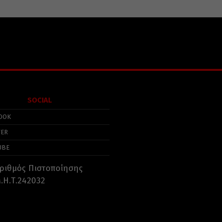
SOCIAL
OOK
TER
UBE
ριθμός Πιστοποίησης
.Η.Τ.242032