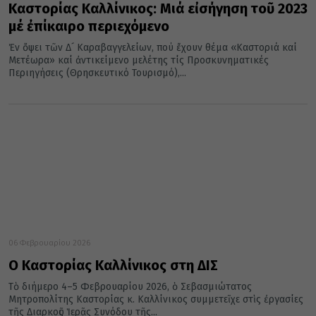
Καστορίας Καλλίνικος: Μιά εἰσήγηση τοῦ 2023
μέ ἐπίκαιρο περιεχόμενο
Ἐν ὄψει τῶν Δ´ Καραβαγγελείων, πού ἔχουν θέμα «Καστοριά καί
Μετέωρα» καί ἀντικείμενο μελέτης τίς Προσκυνηματικές
Περιηγήσεις (Θρησκευτικό Τουρισμό),...
06 Φεβρουαρίου 2026
Ο Καστορίας Καλλίνικος στη ΔΙΣ
Τὸ διήμερο 4–5 Φεβρουαρίου 2026, ὁ Σεβασμιώτατος
Μητροπολίτης Καστορίας κ. Καλλίνικος συμμετεῖχε στὶς ἐργασίες
τῆς Διαρκοῦς Ἱερᾶς Συνόδου τῆς...