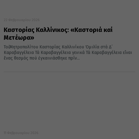
22 Φεβρουαρίου 2026
Καστορίας Καλλίνικος: «Καστοριά καί
Μετέωρα»
Τοῦ Μητροπολίτου Καστορίας Καλλινίκου Ὁμιλία στά Δ´
Καραβαγγέλεια Τά Καραβαγγέλεια γενικά Τά Καραβαγγέλεια εἶναι
ἕνας θεσμός πού ἐγκαινιάσθηκε πρίν...
11 Φεβρουαρίου 2026