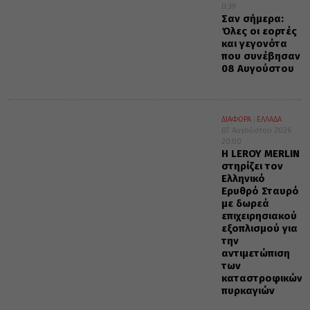
0:39
Σαν σήμερα:
Όλες οι εορτές
και γεγονότα
που συνέβησαν
08 Αυγούστου
ΔΙΑΦΟΡΑ
ΕΛΛΑΔΑ
07 Αυγούστου 2026
20:00
Η LEROY MERLIN
στηρίζει τον
Ελληνικό
Ερυθρό Σταυρό
με δωρεά
επιχειρησιακού
εξοπλισμού για
την
αντιμετώπιση
των
καταστροφικών
πυρκαγιών