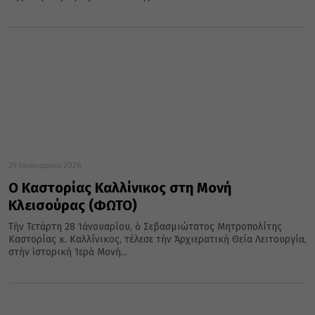
29 Ιανουαρίου 2026
Ο Καστορίας Καλλίνικος στη Μονή
Κλεισούρας (ΦΩΤΟ)
Τὴν Τετάρτη 28 Ἰἀνουαρίου, ὁ Σεβασμιώτατος Μητροπολίτης
Καστορίας κ. Καλλίνικος, τέλεσε τὴν Ἀρχιερατικὴ Θεία Λειτουργία,
στὴν ἱστορικὴ Ἱερὰ Μονὴ...