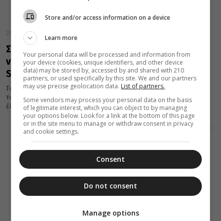
Store and/or access information on a device
25 Ιανουαρίου 2026
Learn more
Στον Μητροπολίτη Καστορίας κ. Καλλίνικο, η
Your personal data will be processed and information from
νέα Πρέσβης του Καναδά στην Ελλάδα κ.
your device (cookies, unique identifiers, and other device
data) may be stored by, accessed by and shared with 210
Sonya Thissen
partners, or used specifically by this site. We and our partners
may use precise geolocation data.
List of partners.
Τὸ μεσημέρι τῆς Παρασκευῆς, 23 Ἰανουαρίου 2026, ἐπισκέφτηκε
τὸν Σεβασμιώτατο Μητροπολίτη Καστορίας κ. Καλλίνικο ἡ
Some vendors may process your personal data on the basis
ἐξοχοτάτη νέα Πρέσβης τοῦ...
of legitimate interest, which you can object to by managing
your options below. Look for a link at the bottom of this page
or in the site menu to manage or withdraw consent in privacy
and cookie settings.
Consent
Do not consent
Manage options