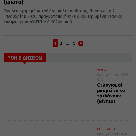
(φωτο)
Τὴν δεύτερη ἡμέρα τοῦ νέου πολιτικοῦ ἔτους, Παρασκευὴ 2
Ἰανουαρίου 2026, πραγματοποιήθηκε ἡ καθιερωμένη νεανικὴ
ἐκδήλωση «ΦΟΙΤΗΤΙΚΟ 2026», ποὺ...
1
2
…
5
ΡΟΗ ΕΙΔΗΣΕΩΝ
VIDEOS
08 Αυγούστου 2026
0:40
Οι λογισμοί
μπορεί να σε
τρελάνουν
(Βίντεο)
ΕΟΡΤΟΛΟΓΙΟ
08 Αυγούστου 2026