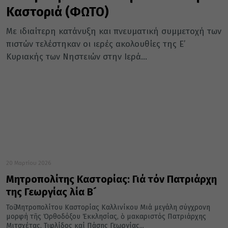
Καστοριά (ΦΩΤΟ)
Με ιδιαίτερη κατάνυξη και πνευματική συμμετοχή των
πιστών τελέστηκαν οι ιερές ακολουθίες της Ε’
Κυριακής των Νηστειών στην Ιερά...
20 Μαρτίου 2026
Μητροπολίτης Καστορίας: Γιά τόν Πατριάρχη
της Γεωργίας Ἠλία Β´
Τοῦ Μητροπολίτου Καστορίας Καλλινίκου Μιά μεγάλη σύγχρονη
μορφή τῆς Ὀρθοδόξου Ἐκκλησίας, ὁ μακαριστός Πατριάρχης
Μιτσχέτας, Τιφλίδος καί Πάσης Γεωργίας...