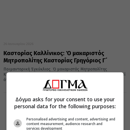
26 Ιανουαρίου 2026
Καστορίας Καλλίνικος: Ὁ μακαριστός
Μητροπολίτης Καστορίας Γρηγόριος Γ´
Ποιμαντορική Ἐγκύκλιος Ὁ μακαριστός Μητροπολίτης
Καστορίας Γρηγόριος Γ´ (Παπουτσόπουλος) Ἀγαπητοί ἀδελφοί καί
ἀγαπητά μου παιδιά Ὁ Ἐπίσκοπος, ὡς Διάδοχος...
Δόγμα asks for your consent to use your
personal data for the following purposes:
Personalised advertising and content, advertising and
content measurement, audience research and
services development