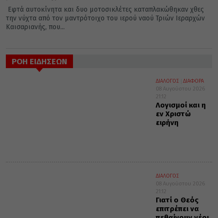
Εφτά αυτοκίνητα και δυο μοτοσικλέτες καταπλακώθηκαν χθες
την νύχτα από τον μαντρότοιχο του ιερού ναού Τριών Ιεραρχών
Καισαριανής, που...
ΡΟΗ ΕΙΔΗΣΕΩΝ
ΔΙΑΛΟΓΟΣ
ΔΙΑΦΟΡΑ
08 Αυγούστου 2026
21:12
Λογισμοί και η
εν Χριστώ
ειρήνη
ΔΙΑΛΟΓΟΣ
08 Αυγούστου 2026
21:12
Γιατί ο Θεός
επιτρέπει να
πεθαίνουν νέοι