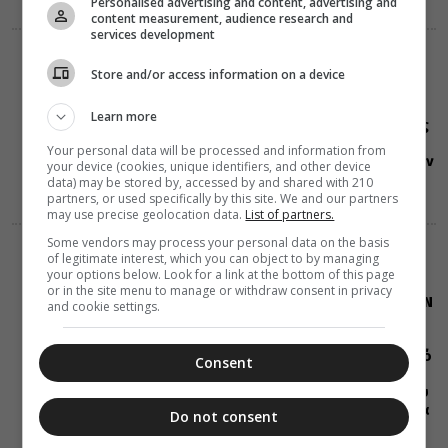
Personalised advertising and content, advertising and
content measurement, audience research and
services development
ΕΟΡΤΟΛΟΓΙΟ
Store and/or access information on a device
08 Αυγούστου 2026
0:39
Σαν σήμερα:
Learn more
Όλες οι εορτές
και γεγονότα
Your personal data will be processed and information from
που συνέβησαν
your device (cookies, unique identifiers, and other device
08 Αυγούστου
data) may be stored by, accessed by and shared with 210
partners, or used specifically by this site. We and our partners
may use precise geolocation data.
List of partners.
Some vendors may process your personal data on the basis
ΔΙΑΦΟΡΑ
ΕΛΛΑΔΑ
of legitimate interest, which you can object to by managing
07 Αυγούστου 2026
your options below. Look for a link at the bottom of this page
20:00
or in the site menu to manage or withdraw consent in privacy
Η LEROY MERLIN
and cookie settings.
στηρίζει τον
Ελληνικό
Ερυθρό Σταυρό
Consent
με δωρεά
επιχειρησιακού
εξοπλισμού για
Do not consent
την
αντιμετώπιση