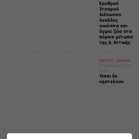
Ερυθρού
Σταυρού
διέσωσαν
δεκάδες
οικόσιτα και
άγρια ζώα στα
πύρινα μέτωπα
της Δ. Αττικής
ΔΙΑΛΟΓΟΣ
ΔΙΑΦΟΡΑ
07 Αυγούστου 2026
15:02
Όσοι δε
νηστεύουν