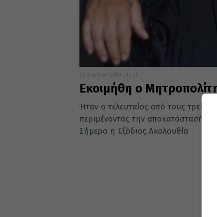
02 Απριλίου 2013
10:35
Εκοιμήθη ο Μητροπολίτη
Ήταν ο τελευταίος από τους τρείς (
περιμένοντας την αποκατάστασή το
Σήμερα η Εξόδιος Ακολουθία