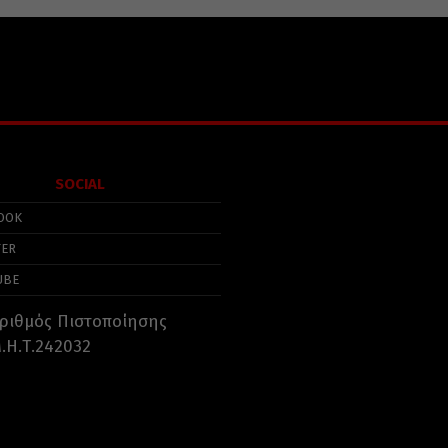
SOCIAL
OOK
TER
UBE
ριθμός Πιστοποίησης
.Η.Τ.242032