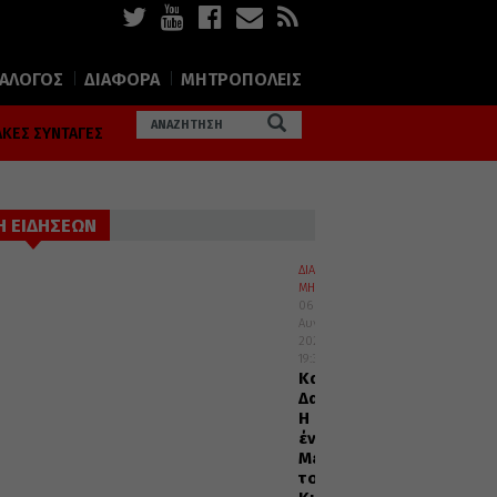
ΙΑΛΟΓΟΣ
ΔΙΑΦΟΡΑ
ΜΗΤΡΟΠΟΛΕΙΣ
ΚΕΣ ΣΥΝΤΑΓΕΣ
Η ΕΙΔΗΣΕΩΝ
ΔΙΑΛΟΓΟΣ
ΜΗΤΡΟΠΟΛΕΙΣ
06
Αυγούστου
2026
19:32
Καισαριανής
Δανιήλ:
Η
ένδοξη
Μεταμόρφωση
του