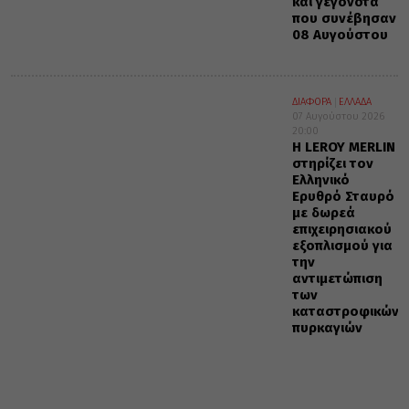
και γεγονότα
που συνέβησαν
08 Αυγούστου
ΔΙΑΦΟΡΑ
ΕΛΛΑΔΑ
07 Αυγούστου 2026
20:00
Η LEROY MERLIN
στηρίζει τον
Ελληνικό
Ερυθρό Σταυρό
με δωρεά
επιχειρησιακού
εξοπλισμού για
την
αντιμετώπιση
των
καταστροφικών
πυρκαγιών