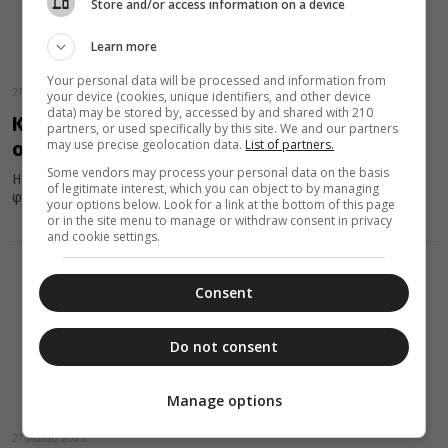
Store and/or access information on a device
Learn more
Your personal data will be processed and information from
27 Μαΐου 2025
your device (cookies, unique identifiers, and other device
data) may be stored by, accessed by and shared with 210
Κωνσταντινούπολη: Ποια ήταν τα άλλα έξι
partners, or used specifically by this site. We and our partners
may use precise geolocation data.
List of partners.
ονόματα της Πόλης
Some vendors may process your personal data on the basis
Η Πόλις εάλω… αφού πολιορκήθηκε από τους Μωαμεθανούς 7
of legitimate interest, which you can object to by managing
φορές και αλώθηκε μετά από 7 εβδομάδες από τον έβδομο...
your options below. Look for a link at the bottom of this page
or in the site menu to manage or withdraw consent in privacy
and cookie settings.
Consent
Do not consent
Manage options
27 Μαΐου 2025