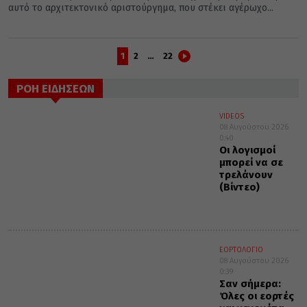
αυτό το αρχιτεκτονικό αριστούργημα, που στέκει αγέρωχο...
1
2
…
22
ΡΟΗ ΕΙΔΗΣΕΩΝ
VIDEOS
08 Αυγούστου 2026
0:40
Οι λογισμοί
μπορεί να σε
τρελάνουν
(Βίντεο)
ΕΟΡΤΟΛΟΓΙΟ
08 Αυγούστου 2026
0:39
Σαν σήμερα:
Όλες οι εορτές