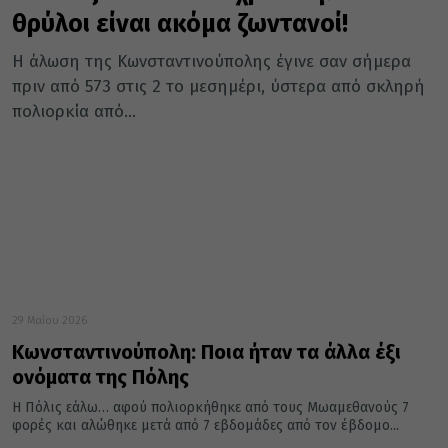
θρύλοι είναι ακόμα ζωντανοί!
Η άλωση της Κωνσταντινούπολης έγινε σαν σήμερα
πριν από 573 στις 2 το μεσημέρι, ύστερα από σκληρή
πολιορκία από...
29 Μαΐου 2026
Κωνσταντινούπολη: Ποια ήταν τα άλλα έξι
ονόματα της Πόλης
Η Πόλις εάλω… αφού πολιορκήθηκε από τους Μωαμεθανούς 7
φορές και αλώθηκε μετά από 7 εβδομάδες από τον έβδομο...