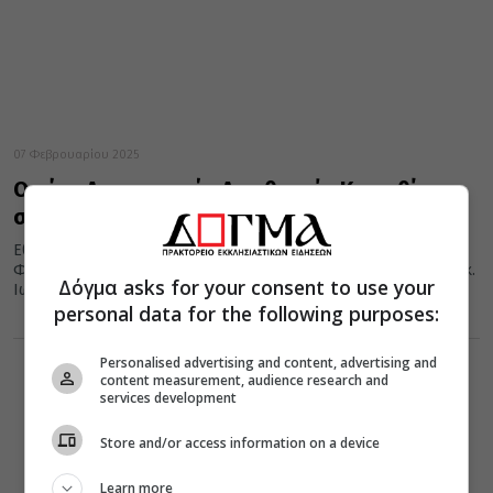
07 Φεβρουαρίου 2025
Ο νέος Αστυνομικός Διευθυντής Κορινθίας
στον Κορίνθου Διονύσιο
Εθιμοτυπική επίσκεψη πραγματοποίησε σήμερα Παρασκευή, 7η
Φεβρουαρίου 2025, ο Νέος Αστυνομικός Διευθυντής Κορινθίας κ.
Δόγμα asks for your consent to use your
Ιωάννης Αθανασόπουλος στα Γραφεία της...
personal data for the following purposes:
Personalised advertising and content, advertising and
content measurement, audience research and
services development
Store and/or access information on a device
Learn more