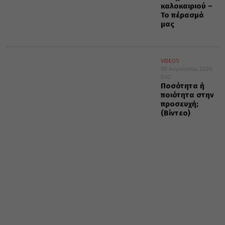
καλοκαιριού –
Το πέρασμά
μας
VIDEOS
09 Αυγούστου 2026
0:42
Ποσότητα ή
ποιότητα στην
προσευχή;
(Βίντεο)