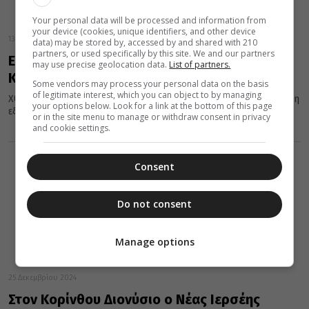
Your personal data will be processed and information from
your device (cookies, unique identifiers, and other device
13 Ιανουαρίου 2025
data) may be stored by, accessed by and shared with 210
partners, or used specifically by this site. We and our partners
Επέστερψε στην Αθήνα ο Μητροπολίτης
may use precise geolocation data.
List of partners.
Κορίνθου Διονύσιος
Some vendors may process your personal data on the basis
of legitimate interest, which you can object to by managing
Χθες, Κυριακή 12 Ιανουαρίου 2025, και περί ώρα 4.30’ μ.μ. αφήχθη
your options below. Look for a link at the bottom of this page
εξ Αμερικής ο Σεβασμιώτατος Μητροπολίτης μας κ. Διονύσιος,...
or in the site menu to manage or withdraw consent in privacy
and cookie settings.
Consent
Do not consent
Manage options
25 Δεκεμβρίου 2024
Στον Κορίνθου Διονύσιο ο Νέας Ιερσέης