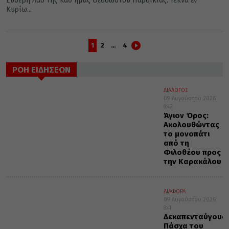
Ευσεβή Λαό της καθ᾿ ημάς Θεοσώστου Παροικίας. Τέκνα εν
Κυρίω...
1
2
…
4
ΡΟΗ ΕΙΔΗΣΕΩΝ
ΔΙΑΛΟΓΟΣ
09 Αυγούστου 2026
8:42
Άγιον Όρος:
Ακολουθώντας
το μονοπάτι
από τη
Φιλοθέου προς
την Καρακάλου
ΔΙΑΦΟΡΑ
09 Αυγούστου 2026
8:41
Δεκαπενταύγουσ
Πάσχα του