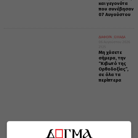
και γεγονότα
που συνέβησαν
07 Αυγούστου
ΔΙΑΦΟΡΑ
ΕΛΛΑΔΑ
06 Αυγούστου 2026
21:25
Μη χάσετε
σήμερα, την
“Κιβωτό της
Ορθοδοξίας”,
σε όλα τα
περίπτερα