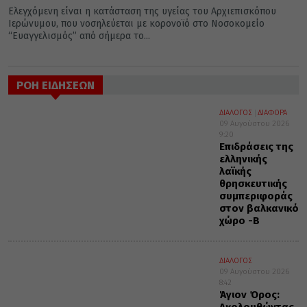
Ελεγχόμενη είναι η κατάσταση της υγείας του Αρχιεπισκόπου
Ιερώνυμου, που νοσηλεύεται με κορονοϊό στο Νοσοκομείο
“Ευαγγελισμός” από σήμερα το...
ΡΟΗ ΕΙΔΗΣΕΩΝ
ΔΙΑΛΟΓΟΣ
ΔΙΑΦΟΡΑ
09 Αυγούστου 2026
9:20
Επιδράσεις της
ελληνικής
λαϊκής
θρησκευτικής
συμπεριφοράς
στον βαλκανικό
χώρο -Β΄
ΔΙΑΛΟΓΟΣ
09 Αυγούστου 2026
8:42
Άγιον Όρος:
Ακολουθώντας