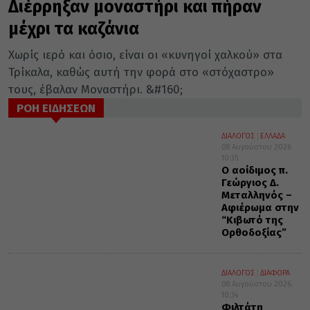
Διέρρηξαν μοναστήρι και πήραν
μέχρι τα καζάνια
Χωρίς ιερό και όσιο, είναι οι «κυνηγοί χαλκού» στα
Τρίκαλα, καθώς αυτή την φορά στο «στόχαστρο»
τους, έβαλαν Μοναστήρι. &#160;
ΡΟΗ ΕΙΔΗΣΕΩΝ
ΔΙΑΛΟΓΟΣ
ΕΛΛΑΔΑ
08 Αυγούστου 2026
10:35
Ο αοίδιμος π.
Γεώργιος Δ.
Μεταλληνός –
Αφιέρωμα στην
“Κιβωτό της
Ορθοδοξίας”
ΔΙΑΛΟΓΟΣ
ΔΙΑΦΟΡΑ
08 Αυγούστου 2026
10:34
Φιλτάτη