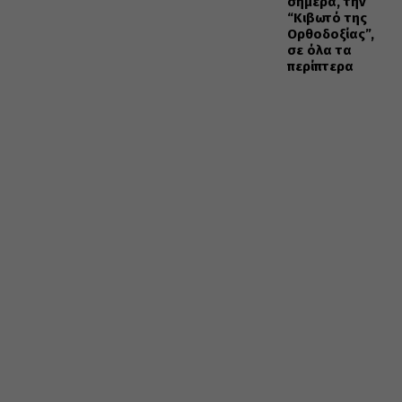
σήμερα, την
“Κιβωτό της
Ορθοδοξίας”,
σε όλα τα
περίπτερα