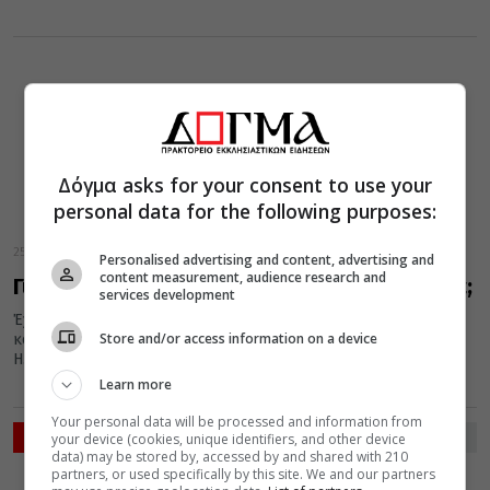
Δόγμα asks for your consent to use your
personal data for the following purposes:
25 Μαΐου 2016
Personalised advertising and content, advertising and
content measurement, audience research and
Γιατί φυτεύουν κυπαρίσσια στα νεκροταφεία;
services development
Έχετε παρατηρήσει ποτέ ότι τα μόνα δένδρα που υπάρχουν στα
Store and/or access information on a device
κοιμητήρια είναι τα κυπαρίσσια; Αναρωτηθήκατε ποτέ τον λόγο;
Η...
Learn more
Your personal data will be processed and information from
ΡΟΗ ΕΙΔΗΣΕΩΝ
your device (cookies, unique identifiers, and other device
data) may be stored by, accessed by and shared with 210
partners, or used specifically by this site. We and our partners
ΔΙΑΛΟΓΟΣ
ΕΛΛΑΔΑ