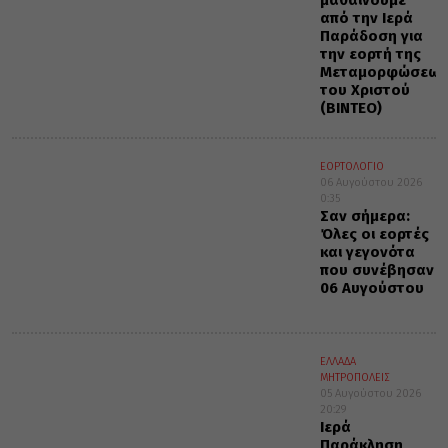
από την Ιερά
Παράδοση για
την εορτή της
Μεταμορφώσεως
του Χριστού
(ΒΙΝΤΕΟ)
ΕΟΡΤΟΛΟΓΙΟ
06 Αυγούστου 2026
0:35
Σαν σήμερα:
Όλες οι εορτές
και γεγονότα
που συνέβησαν
06 Αυγούστου
ΕΛΛΑΔΑ
ΜΗΤΡΟΠΟΛΕΙΣ
05 Αυγούστου 2026
20:29
Ιερά
Παράκληση