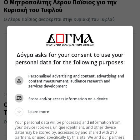
Ο Μητροπολίτης Λέρου Παΐσιος για την
Κυριακή του Τυφλού
Ο Λέορυ Παΐσιος αναφέρεται στην Κυριακή του Τυφλού
Δόγμα asks for your consent to use your
personal data for the following purposes:
Personalised advertising and content, advertising and
content measurement, audience research and
services development
28 Μαΐου 2022
Store and/or access information on a device
Ο Δημητριάδος Ιγνάτιος για την Κυριακή του
Τυφλού (βίντεο)
Learn more
Ο Μητροπολίτης Δημητριάδος για την Κυριακή του Τυφλού
Your personal data will be processed and information from
your device (cookies, unique identifiers, and other device
data) may be stored by, accessed by and shared with 210
partners, or used specifically by this site. We and our partners