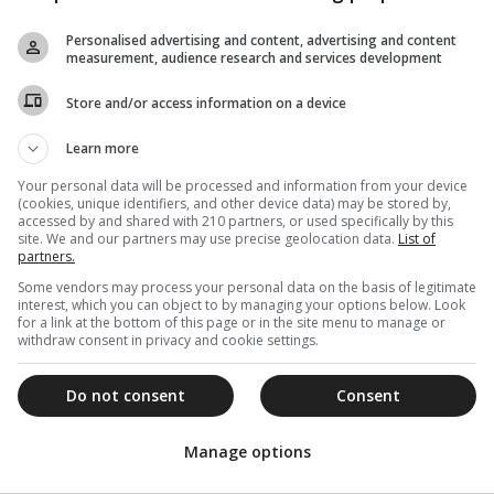
και δημιουργικοί άνθρωποι
Personalised advertising and content, advertising and content
Ιεραπύτνης Κύριλλος: Η Εκκλησία μας προσεύχεται για
measurement, audience research and services development
όλους σας, τους εκπαιδευτικούς, τους γονείς, και
ιδιαίτερα για εσάς τους μαθητές...
Store and/or access information on a device
Learn more
04 Ιουλίου 2024
Your personal data will be processed and information from your device
(cookies, unique identifiers, and other device data) may be stored by,
Ιεραπύτνης Κύριλλος: Η Εκκλησία
accessed by and shared with 210 partners, or used specifically by this
site. We and our partners may use precise geolocation data.
List of
ευλογούσε τους γιατρούς και τα
partners.
φάρμακα, ως προερχόμενα από τον
Some vendors may process your personal data on the basis of legitimate
Θεό
interest, which you can object to by managing your options below. Look
for a link at the bottom of this page or in the site menu to manage or
Στο σύντομο κήρυγμά του ο Σεβ. Ιεραπύτνης κ.
withdraw consent in privacy and cookie settings.
 ανεξάντλητη πηγή των θαυμάτων...
Do not consent
Consent
Manage options
30 Ιουνίου 2024
Ο Ιεραπύτνης Κύριλλος στη βράβευση