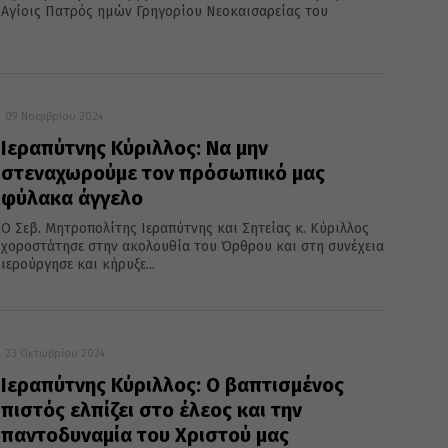
Αγίοις Πατρός ημών Γρηγορίου Νεοκαισαρείας του
09 Νοεμβρίου 2024
Ιεραπύτνης Κύριλλος: Να μην
στεναχωρούμε τον πρόσωπικό μας
φύλακα άγγελο
Ο Σεβ. Μητροπολίτης Ιεραπύτνης και Σητείας κ. Κύριλλος
χοροστάτησε στην ακολουθία του Όρθρου και στη συνέχεια
ιερούργησε και κήρυξε...
23 Οκτωβρίου 2024
Ιεραπύτνης Κύριλλος: Ο βαπτισμένος
πιστός ελπίζει στο έλεος και την
παντοδυναμία του Χριστού μας