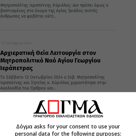
Μητροπολίτης Ιεραπύτνης Κύριλλος: Δεν πρέπει όμως ο
βαπτισμένος στο όνομα της Αγίας Τριάδος πιστός
άνθρωπος να φοβάται ούτε...
13 Οκτωβρίου 2024
Αρχιερατική Θεία Λειτουργία στον
Μητροπολιτικό Ναό Αγίου Γεωργίου
Ιεράπετρας
Tο Σάββατο 12 Οκτωβρίου 2024 ο Σεβ. Μητροπολίτης
Ιεραπύτνης και Σητείας κ. Κύριλλος χοροστάτησε στην
Ακολουθία του Όρθρου και...
10 Σεπτεμβρίου 2024
Ιεραπύτνης Κύριλλος: Η Εκκλησία
Δόγμα asks for your consent to use your
προσεύχεται για να γίνετε ελεύθεροι
personal data for the following purposes: