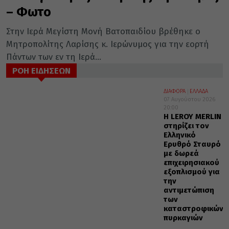
– Φωτο
Στην Ιερά Μεγίστη Μονή Βατοπαιδίου βρέθηκε ο
Μητροπολίτης Λαρίσης κ. Ιερώνυμος για την εορτή
Πάντων των εν τη Ιερά...
ΡΟΗ ΕΙΔΗΣΕΩΝ
ΔΙΑΦΟΡΑ
ΕΛΛΑΔΑ
07 Αυγούστου 2026
20:00
Η LEROY MERLIN
στηρίζει τον
Ελληνικό
Ερυθρό Σταυρό
με δωρεά
επιχειρησιακού
εξοπλισμού για
την
αντιμετώπιση
των
καταστροφικών
πυρκαγιών