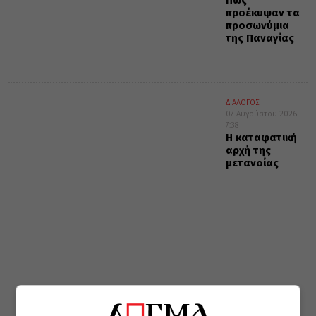
Πώς
προέκυψαν τα
προσωνύμια
της Παναγίας
ΔΙΑΛΟΓΟΣ
07 Αυγούστου 2026
7:38
Η καταφατική
αρχή της
μετανοίας