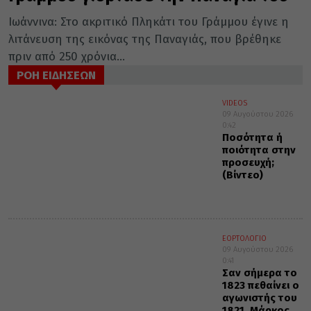
Ιωάννινα: Στο ακριτικό Πληκάτι του Γράμμου έγινε η
λιτάνευση της εικόνας της Παναγιάς, που βρέθηκε
πριν από 250 χρόνια...
ΡΟΗ ΕΙΔΗΣΕΩΝ
VIDEOS
09 Αυγούστου 2026
0:42
Ποσότητα ή
ποιότητα στην
προσευχή;
(Βίντεο)
ΕΟΡΤΟΛΟΓΙΟ
09 Αυγούστου 2026
0:41
Σαν σήμερα το
1823 πεθαίνει ο
αγωνιστής του
1821, Μάρκος