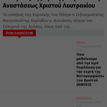
Αναστάσεως Χριστού Λουτρακίου
Το εσπέρας της Κυριακής του Πάσχα ο Σεβασμιώτατος
Μητροπολίτης Κορίνθου κ. Διονύσιος τέλεσε τον
Εσπερινό της Αγάπης, όπως από της...
ΡΟΗ ΕΙΔΗΣΕΩΝ
VIDEOS
06 Αυγούστου 2026
0:36
Όσα
μαθαίνουμε
από την Ιερά
Παράδοση για
την εορτή της
Μεταμορφώσεως
του Χριστού
(ΒΙΝΤΕΟ)
ΕΟΡΤΟΛΟΓΙΟ
06 Αυγούστου 2026
0:35