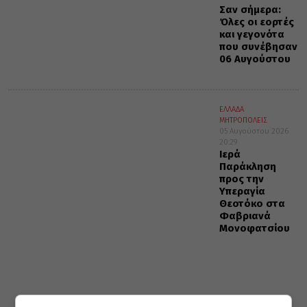
Σαν σήμερα:
Όλες οι εορτές
και γεγονότα
που συνέβησαν
06 Αυγούστου
ΕΛΛΑΔΑ
ΜΗΤΡΟΠΟΛΕΙΣ
05 Αυγούστου 2026
20:29
Ιερά
Παράκληση
προς την
Υπεραγία
Θεοτόκο στα
Φαβριανά
Μονοφατσίου