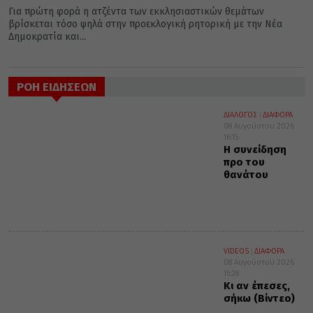
Για πρώτη φορά η ατζέντα των εκκλησιαστικών θεμάτων
βρίσκεται τόσο ψηλά στην προεκλογική ρητορική με την Νέα
Δημοκρατία και...
ΡΟΗ ΕΙΔΗΣΕΩΝ
ΔΙΑΛΟΓΟΣ
ΔΙΑΦΟΡΑ
08 Αυγούστου 2026
16:15
Η συνείδηση
προ του
θανάτου
VIDEOS
ΔΙΑΦΟΡΑ
08 Αυγούστου 2026
15:28
Κι αν έπεσες,
σήκω (Βίντεο)