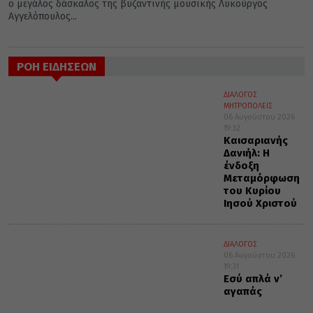
ο μεγάλος δάσκαλος της βυζαντινής μουσικής Λυκούργος
Αγγελόπουλος...
ΡΟΗ ΕΙΔΗΣΕΩΝ
ΔΙΑΛΟΓΟΣ
ΜΗΤΡΟΠΟΛΕΙΣ
06 Αυγούστου 2026
19:32
Καισαριανής
Δανιήλ: Η
ένδοξη
Μεταμόρφωση
του Κυρίου
Ιησού Χριστού
ΔΙΑΛΟΓΟΣ
06 Αυγούστου 2026
19:31
Εσύ απλά ν’
αγαπάς