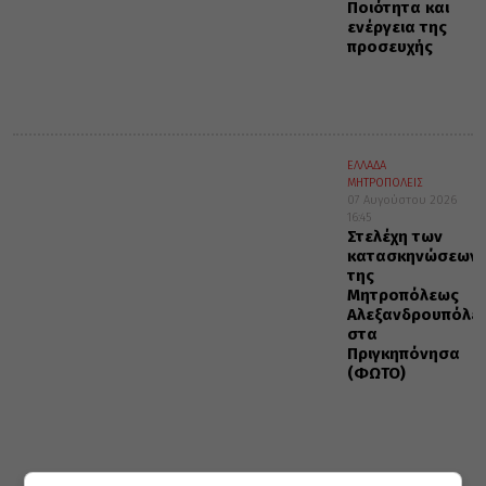
Ποιότητα και
ενέργεια της
προσευχής
ΕΛΛΑΔΑ
ΜΗΤΡΟΠΟΛΕΙΣ
07 Αυγούστου 2026
16:45
Στελέχη των
κατασκηνώσεων
της
Μητροπόλεως
Αλεξανδρουπόλε
στα
Πριγκηπόνησα
(ΦΩΤΟ)