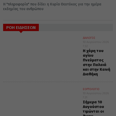
Η "πληροφορία" που δίδει η Κυρία Θεοτόκος για την ημέρα
εκδημίας του ανθρώπου
ΡΟΗ ΕΙΔΗΣΕΩΝ
ΔΙΑΛΟΓΟΣ
10 Αυγούστου 2026
7:32
Η χάρη του
αγίου
Πνεύματος
στην Παλαιά
και στην Καινή
Διαθήκη
ΕΟΡΤΟΛΟΓΙΟ
10 Αυγούστου 2026
7:31
Σήμερα 10
Αυγούστου
τιμώνται οι
Άγιοι: