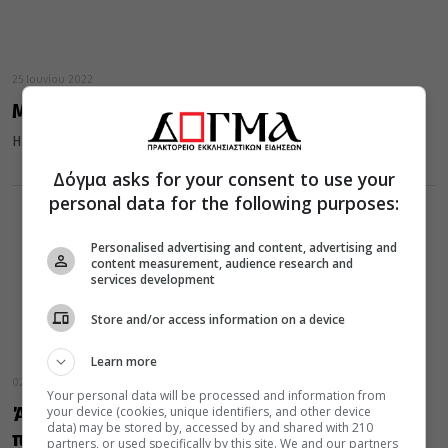
25 Ιουνίου 2022
Μαγεία και Προλήψεις (ΒΙΝΤΕΟ)
Η Μαγεία, οι Προλήψεις και η ορθόδοξη αντιμετώπισή τους
Δόγμα asks for your consent to use your
personal data for the following purposes:
Personalised advertising and content, advertising and
content measurement, audience research and
services development
Store and/or access information on a device
Learn more
02 Οκτωβρίου 2021
Your personal data will be processed and information from
Άγιος Κυπριανός: Αυτή είναι η προσευχή για
your device (cookies, unique identifiers, and other device
data) may be stored by, accessed by and shared with 210
προστασία από τη μαγεία
partners, or used specifically by this site. We and our partners