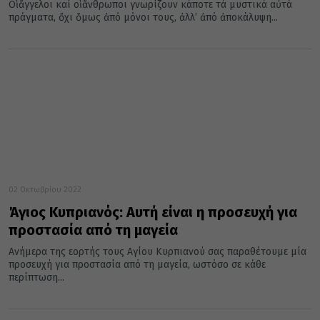
Οἱ ἄγγελοι καί οἱ ἄνθρωποι γνωρίζουν κάποτε τά μυστικά αὐτά
πράγματα, ὄχι ὅμως ἀπό μόνοι τους, ἀλλ’ ἀπό ἀποκάλυψη...
02 Οκτωβρίου 2022
Άγιος Κυπριανός: Αυτή είναι η προσευχή για
προστασία από τη μαγεία
Ανήμερα της εορτής τους Αγίου Κυρπιανού σας παραθέτουμε μία
προσευχή για προστασία από τη μαγεία, ωστόσο σε κάθε
περίπτωση...