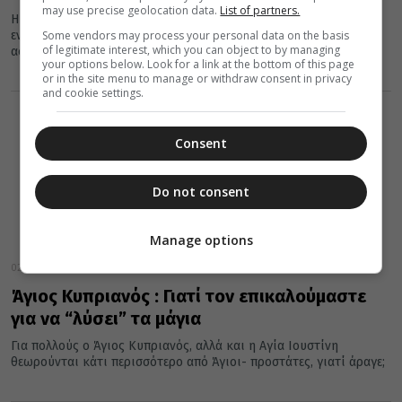
may use precise geolocation data.
List of partners.
Η μαγεία δεν είναι ανεξάρτητη από τις σατανικές και διαβολικές
Some vendors may process your personal data on the basis
ενέργειες. Ο Θεός απαγόρευσε αυστηρά στους Εβραίους να
of legitimate interest, which you can object to by managing
ασχολούνται...
your options below. Look for a link at the bottom of this page
or in the site menu to manage or withdraw consent in privacy
and cookie settings.
Consent
Do not consent
Manage options
02 Οκτωβρίου 2021
Άγιος Κυπριανός : Γιατί τον επικαλούμαστε
για να “λύσει” τα μάγια
Για πολλούς ο Άγιος Κυπριανός, αλλά και η Αγία Ιουστίνη
θεωρούνται κάτι περισσότερο από Άγιοι- προστάτες, γιατί άραγε;