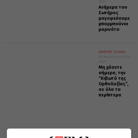
12:31
Ανήμερα του
Σωτήρος
μαγειρεύουμε
μπαρμπούνια
μαρινάτα
ΔΙΑΦΟΡΑ
ΕΛΛΑΔΑ
06 Αυγούστου 2026
10:27
Μη χάσετε
σήμερα, την
“Κιβωτό της
Ορθοδοξίας”,
σε όλα τα
περίπτερα