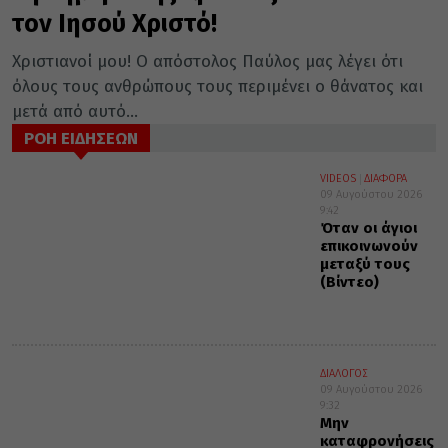
τον Ιησού Χριστό!
Χριστιανοί μου! Ο απόστολος Παύλος μας λέγει ότι
όλους τους ανθρώπους τους περιμένει ο θάνατος και
μετά από αυτό...
ΡΟΗ ΕΙΔΗΣΕΩΝ
VIDEOS
ΔΙΑΦΟΡΑ
09 Αυγούστου 2026
9:42
Όταν οι άγιοι
επικοινωνούν
μεταξύ τους
(Βίντεο)
ΔΙΑΛΟΓΟΣ
09 Αυγούστου 2026
9:32
Μην
καταφρονήσεις