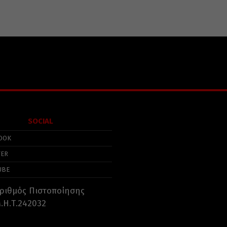
SOCIAL
OOK
TER
UBE
ριθμός Πιστοποίησης
.Η.Τ.242032