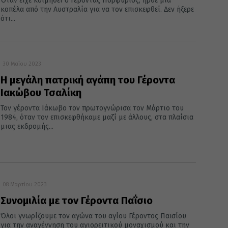
Όταν είχε κοιμηθεί ο Γέροντας Πορφύριος, ήρθε μια
κοπέλα από την Αυστραλία για να τον επισκεφθεί. Δεν ήξερε
ότι...
30 Μαΐου 2023
Η μεγάλη πατρική αγάπη του Γέροντα
Ιακώβου Τσαλίκη
Τον γέροντα Ιάκωβο τον πρωτογνώρισα τον Μάρτιο του
1984, όταν τον επισκεφθήκαμε μαζί με άλλους, στα πλαίσια
μιας εκδρομής...
08 Μαρτίου 2023
Συνομιλία με τον Γέροντα Παΐσιο
Όλοι γνωρίζουμε τον αγώνα του αγίου Γέροντος Παϊσίου
για την αναγέννηση του αγιορειτικού μοναχισμού και την