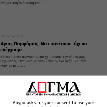
πνευματική ανάπαυση και...
10 Ιανουαρίου 2023
Άγιος Πορφύριος: Να εμπνέουμε, όχι να
ελέγχουμε
Κάπου-κάπου περνούσαν και χτυπούσαν την πόρτα μας
Ιαχωβάδες. Ήταν ένα ζευγάρι νεαρών, ένα αγόρι και ένα
κορίτσι με μία...
02 Δεκεμβρίου 2021
Συγκλονιστική ιστορία: «Πώς μίλησες με
Δόγμα asks for your consent to use your
τον Γέροντα Πορφύριο, αφού έχει