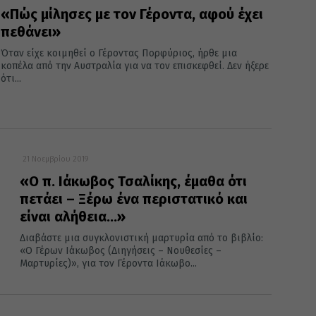
«Πώς μίλησες με τον Γέροντα, αφού έχει
πεθάνει»
Όταν είχε κοιμηθεί ο Γέροντας Πορφύριος, ήρθε μια
κοπέλα από την Αυστραλία για να τον επισκεφθεί. Δεν ήξερε
ότι...
21 Νοεμβρίου 2019
«Ο π. Ιάκωβος Τσαλίκης, έμαθα ότι
πετάει – Ξέρω ένα περιστατικό και
είναι αλήθεια…»
Διαβάστε μια συγκλονιστική μαρτυρία από το βιβλίο:
«Ο Γέρων Ιάκωβος (Διηγήσεις – Νουθεσίες –
Μαρτυρίες)», για τον Γέροντα Ιάκωβο...