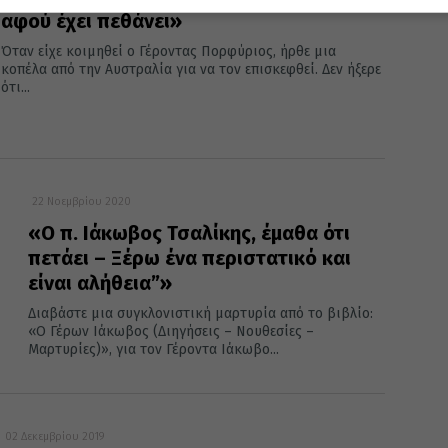
αφού έχει πεθάνει»
Όταν είχε κοιμηθεί ο Γέροντας Πορφύριος, ήρθε μια
κοπέλα από την Αυστραλία για να τον επισκεφθεί. Δεν ήξερε
ότι...
22 Νοεμβρίου 2020
«Ο π. Ιάκωβος Τσαλίκης, έμαθα ότι
πετάει – Ξέρω ένα περιστατικό και
είναι αλήθεια”»
Διαβάστε μια συγκλονιστική μαρτυρία από το βιβλίο:
«Ο Γέρων Ιάκωβος (Διηγήσεις – Νουθεσίες –
Μαρτυρίες)», για τον Γέροντα Ιάκωβο...
02 Δεκεμβρίου 2019