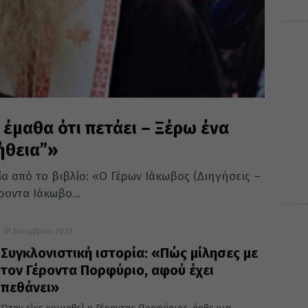
 έμαθα ότι πετάει – Ξέρω ένα
λήθεια”»
α από το βιβλίο: «Ο Γέρων Ιάκωβος (Διηγήσεις –
ροντα Ιάκωβο...
01 Δεκεμβρίου 2023
Συγκλονιστική ιστορία: «Πώς μίλησες με
τον Γέροντα Πορφύριο, αφού έχει
πεθάνει»