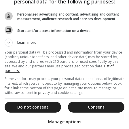
personal data for the following purposes:
πεθάνει»
Personalised advertising and content, advertising and content
Όταν είχε κοιμηθεί ο Γέροντας Πορφύριος, ήρθε μια
measurement, audience research and services development
κοπέλα από την Αυστραλία για να τον επισκεφθεί. Δεν ήξερε
ότι...
Store and/or access information on a device
Learn more
20 Νοεμβρίου 2021
Your personal data will be processed and information from your device
(cookies, unique identifiers, and other device data) may be stored by,
«Ο π. Ιάκωβος Τσαλίκης, έμαθα ότι
accessed by and shared with 210 partners, or used specifically by this
site. We and our partners may use precise geolocation data.
List of
πετάει – Ξέρω ένα περιστατικό και
partners.
είναι αλήθεια”»
Some vendors may process your personal data on the basis of legitimate
Διαβάστε μια συγκλονιστική μαρτυρία από το βιβλίο:
interest, which you can object to by managing your options below. Look
for a link at the bottom of this page or in the site menu to manage or
«Ο Γέρων Ιάκωβος (Διηγήσεις – Νουθεσίες –
withdraw consent in privacy and cookie settings.
Μαρτυρίες)», για τον Γέροντα Ιάκωβο...
Do not consent
Consent
01 Δεκεμβρίου 2020
Manage options
«Πώς μίλησες με τον Γέροντα Πορφύριο,