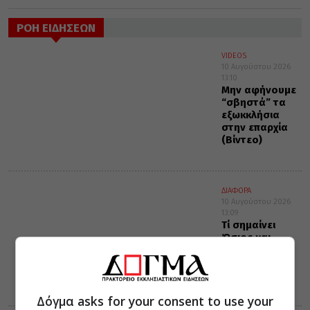
ΡΟΗ ΕΙΔΗΣΕΩΝ
VIDEOS
10 Αυγούστου 2026
13:10
Μην αφήνουμε
“σβηστά” τα
εξωκκλήσια
στην επαρχία
(Βίντεο)
ΔΙΑΦΟΡΑ
10 Αυγούστου 2026
13:09
Τί σημαίνει
Όσιος και
Οσία(;)
Δόγμα asks for your consent to use your