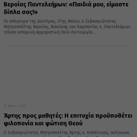
Βεροίας Παντελεήμων: «Παιδιά μου, είμαστε
δίπλα σας!»
Το απόγευμα της Δευτέρας, 27ης Μαΐου, ο Σεβασμιώτατος
Μητροπολίτης Βεροίας, Ναούσης και Καμπανίας κ. Παντελεήμων
τέλεσε εσπερινή Αρχιερατική Θεία Λειτουργία...
27 Μαΐου 2024
Άρτης προς μαθητές: Η επιτυχία προϋποθέτει
φιλοπονία και φώτιση Θεού
Ο Σεβασμιώτατος Μητροπολίτης Άρτης κ. Καλλίνικος, ανέγνωσε