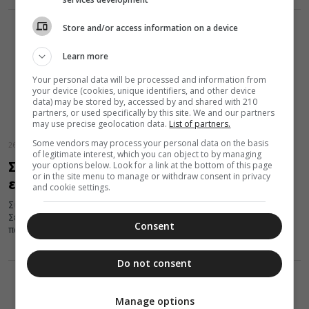
Store and/or access information on a device
Learn more
Your personal data will be processed and information from
your device (cookies, unique identifiers, and other device
data) may be stored by, accessed by and shared with 210
partners, or used specifically by this site. We and our partners
may use precise geolocation data.
List of partners.
Some vendors may process your personal data on the basis
26 Μαΐου 2024
of legitimate interest, which you can object to by managing
Στο πλευρό των μαθητών που δίνουν
your options below. Look for a link at the bottom of this page
or in the site menu to manage or withdraw consent in privacy
εξετάσεις η Μητρόπολη Χαλκίδος
and cookie settings.
Σύσσωμη η Μητρόπολη Χαλκίδος, με προεξάρχοντα τον
Σεβασμιώτατο κ. Χρυσόστομο προσευχήθηκε ιδιαιτέρως για τα
Consent
παιδιά, που πρόκειται να διαγωνισθούν...
Do not consent
Manage options