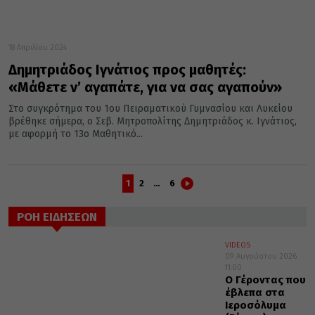
18 Απριλίου 2024
Δημητριάδος Ιγνάτιος προς μαθητές:
«Μάθετε ν’ αγαπάτε, για να σας αγαπούν»
Στο συγκρότημα του 1ου Πειραματικού Γυμνασίου και Λυκείου
βρέθηκε σήμερα, ο Σεβ. Μητροπολίτης Δημητριάδος κ. Ιγνάτιος,
με αφορμή το 13ο Μαθητικό...
1
2
…
6
ΡΟΗ ΕΙΔΗΣΕΩΝ
VIDEOS
09 Αυγούστου 2026
11:00
Ο Γέροντας που
έβλεπα στα
Ιεροσόλυμα