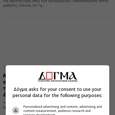
την σχετική ευχή υπέρ των εξεταζομένων. Απευθυνόμενος στους
μαθητές, ετόνισε, ότι "η...
27 Μαΐου 2024
Αρχιεπίσκοπος προς μαθητές: Επενδύστε
στην ψυχική σας ισορροπία και διεκδικήστε
την ηρεμία στη ζωή σας και όλα τα άλλα θα
Δόγμα asks for your consent to use your
έρθουν”
personal data for the following purposes:
«Επενδύστε στην ψυχική σας ισορροπία και διεκδικήστε την
Personalised advertising and content, advertising and
ηρεμία στη ζωή σας και όλα τα άλλα θα έρθουν, πρώτα...
content measurement, audience research and
services development