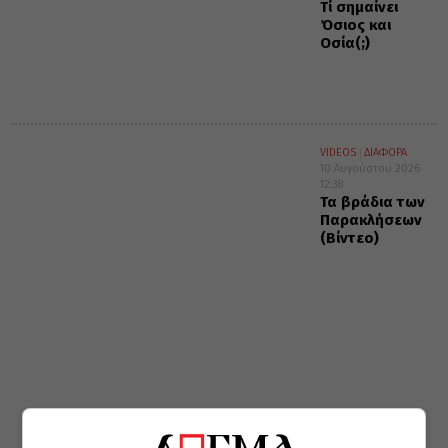
Τί σημαίνει
Όσιος και
Οσία(;)
VIDEOS
ΔΙΑΦΟΡΑ
10 Αυγούστου 2026
12:38
Τα βράδια των
Παρακλήσεων
(Βίντεο)