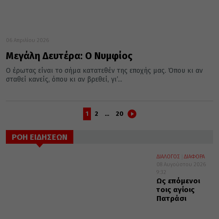
06 Απριλίου 2026
Μεγάλη Δευτέρα: Ο Νυμφίος
Ο έρωτας είναι το σήμα κατατεθέν της εποχής μας. Όπου κι αν
σταθεί κανείς, όπου κι αν βρεθεί, γι’...
1
2
…
20
ΡΟΗ ΕΙΔΗΣΕΩΝ
ΔΙΑΛΟΓΟΣ
ΔΙΑΦΟΡΑ
08 Αυγούστου 2026
9:32
Ως επόμενοι
τοις αγίοις
Πατράσι