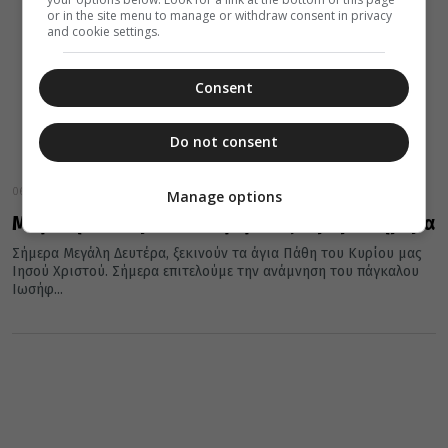
or in the site menu to manage or withdraw consent in privacy
and cookie settings.
Consent
Do not consent
06 Απριλίου 2026
Manage options
Μεγάλη Δευτέρα: Ποιο γεγονός τιμάμε σήμερα
Σήμερα Μεγάλη Δευτέρα, ξεκινούν τα άγια Πάθη του Κυρίου μας
Ιησού Χριστού. Σήμερα επιτελούμε την ανάμνηση του πάγκαλου
Ιωσήφ...