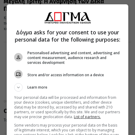
Μεγάλη Τρίτη: Η Ανάμνηση των Δέκα
Παρθένων
Κατά την Μεγάλη Τρίτη επιτελούμε ανάμνηση της περί των δέκα
παρθένων γνωστής παραβολής του Κυρίου. Η Εκκλησία μας
καλεί...
Δόγμα asks for your consent to use your
personal data for the following purposes:
Personalised advertising and content, advertising and
content measurement, audience research and
services development
Store and/or access information on a device
Learn more
Your personal data will be processed and information from
06 Απριλίου 2026
your device (cookies, unique identifiers, and other device
data) may be stored by, accessed by and shared with 210
Οδοιπορικό στη Μεγάλη Εβδομάδα
partners, or used specifically by this site. We and our partners
may use precise geolocation data.
List of partners.
Του Αρχιμ. Νεκτάριου Πόκκια, Ηγούμενου της Ι. Μ. Θάρρι Ρόδου
Some vendors may process your personal data on the basis
of legitimate interest, which you can object to by managing
your options below. Look for a link at the bottom of this page