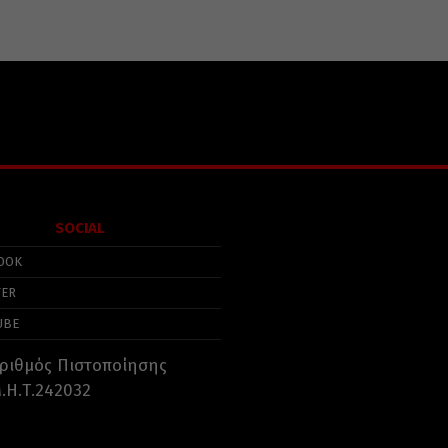
SOCIAL
OOK
TER
UBE
ριθμός Πιστοποίησης
.Η.Τ.242032