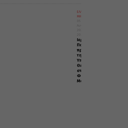
ΕΛΛΑΔΑ
ΜΗΤΡΟΠΟΛΕΙΣ
05
Αυγούστου
2026
20:29
Ιερά
Παράκληση
προς
την
Υπεραγία
Θεοτόκο
στα
Φαβριανά
Μονοφατσίου