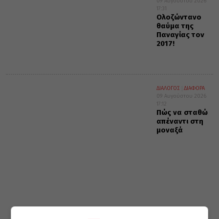
09 Αυγούστου 2026
17:31
Ολοζώντανο
θαύμα της
Παναγίας τον
2017!
ΔΙΑΛΟΓΟΣ
ΔΙΑΦΟΡΑ
09 Αυγούστου 2026
17:12
Πώς να σταθώ
απέναντι στη
μοναξά